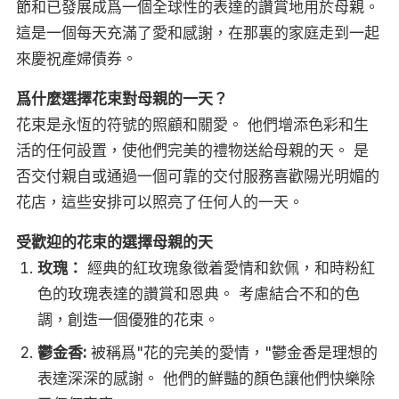
節和已發展成爲一個全球性的表達的讚賞地用於母親。
這是一個每天充滿了愛和感謝，在那裏的家庭走到一起
來慶祝產婦債券。
爲什麼選擇花束對母親的一天？
花束是永恆的符號的照顧和關愛。 他們增添色彩和生
活的任何設置，使他們完美的禮物送給母親的天。 是
否交付親自或通過一個可靠的交付服務喜歡陽光明媚的
花店，這些安排可以照亮了任何人的一天。
受歡迎的花束的選擇母親的天
玫瑰：
經典的紅玫瑰象徵着愛情和欽佩，和時粉紅
色的玫瑰表達的讚賞和恩典。 考慮結合不和的色
調，創造一個優雅的花束。
鬱金香:
被稱爲"花的完美的愛情，"鬱金香是理想的
表達深深的感謝。 他們的鮮豔的顏色讓他們快樂除