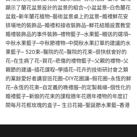
顯示了蘭花盆景設計的盆景的組合–小盆盆景–白色蘭花
盆栽–新年蘭花植物–藝術盆景桌上的盆景–婚禮鮮花安
排場地的裝飾品–婚禮和接收裝飾品–鮮花結婚設置教堂
婚禮裝飾品的事件裝飾–禮物籃子–水果籃–贈送的選項–
中秋水果籃子–中秋節禮物–中間秋水果訂單的建議的水
果籃子– 520束–醫院的花–醫院的花束–很快就會好的
花–在生病了花–賀花–悲傷的禮物籃子–父親的禮物–父
親節的建議–插花課程–學插花–花卉的技術研討會之類
的業餘愛好者講習班花圈–DIY花圈讓–假花圈–永恆的鮮
花–永恆的花束–自定義的晚禮服–的定製裁縫–個性化的
婚禮籃子–新娘的花束的課程週年花週年禮物的年度訂
閱每月花框玫瑰的盒子– 生日花箱–聖誕節水果籃–香港