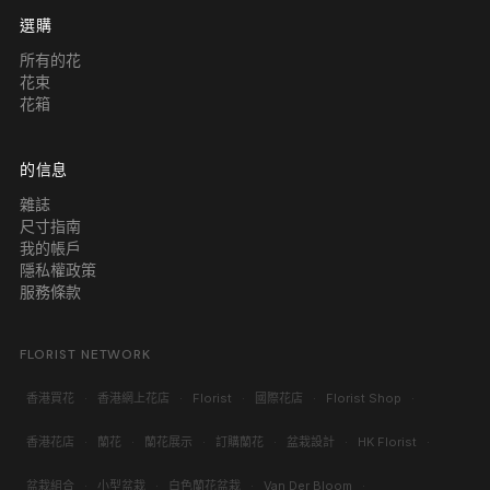
選購
所有的花
花束
花箱
的信息
雜誌
尺寸指南
我的帳戶
隱私權政策
服務條款
FLORIST NETWORK
香港買花
·
香港網上花店
·
Florist
·
國際花店
·
Florist Shop
·
香港花店
·
蘭花
·
蘭花展示
·
訂購蘭花
·
盆栽設計
·
HK Florist
·
盆栽組合
·
小型盆栽
·
白色蘭花盆栽
·
Van Der Bloom
·