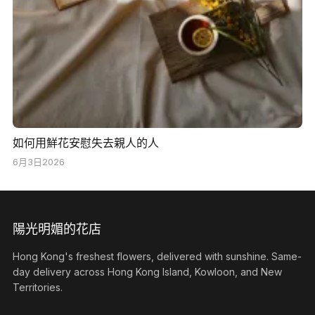
如何用鮮花安慰失去親人的人
6月3日2026
陽光明媚的花店
Hong Kong's freshest flowers, delivered with sunshine. Same-
day delivery across Hong Kong Island, Kowloon, and New
Territories.