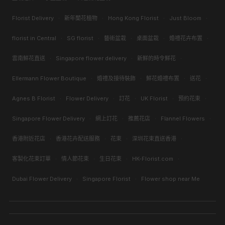
Florist Delivery
·
新年蘭花植物
·
Hong Kong Florist
·
Just Bloom
·
florist in Central
·
SG florist
·
藝術盆栽
·
桌面盆栽
·
婚禮花卉布置
·
雲南鮮花直送
·
Singapore flower delivery
·
新鮮的時令鮮花
·
Ellermann Flower Boutique
·
婚禮及接待裝飾
·
鮮花婚禮布置
·
送花
·
Agnes B Florist
·
Flower Delivery
·
訂花
·
UK Florist
·
預約花束
·
Singapore Flower Delivery
·
網上訂花
·
推薦花店
·
Flannel Flowers
·
香港附近花店
·
香港花卉配送服務
·
花束
·
深圳花束直送香港
·
客製化花束訂單
·
情人節花束
·
生日花束
·
HK-Florist.com
·
Dubai Flower Delivery
·
Singapore Florist
·
Flower shop near Me