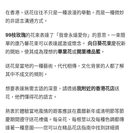
在香港，送花往往不只是一種浪漫的舉動，而是一種微妙
的非語言溝通方式。
99枝玫瑰
的花束表達了「我會永遠愛你」的意思。一束簡
單的康乃馨花束可以表達感激或懷念。
向日葵花束
慶祝新
的開始，使其成為理想的
畢業花
或
開業禮品籃
。
送花是當地的一種藝術，代代相傳，文化背景的人都了解
其中不成文的規則。
想要表達無需言語的深意，請透過
我附近的香港花店
送
花，他們懂得花的語言。
熱衷於體驗當地風情的遊客應該在農曆新年或清明節等節
慶期間遵守送花禮儀。每朵花、每根莖以及每種色調都傳
達著一種意圖——您可以在精品花店指南中找到詳細資