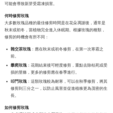
可能會導致新芽受霜凍損害。
何時修剪玫瑰
大多數玫瑰品種的最佳修剪時間是在花朵凋謝後，通常是
秋末或初冬，當植物完全進入休眠期。根據玫瑰的種類，
修剪的時機會有所不同：
雜交茶玫瑰
：應在秋末或初冬修剪，在第一次寒霜之
前。
攀爬玫瑰
：花期結束後可輕度修剪，重點去除枯死或受
損的莖條，更多的修剪應在春季進行。
叩門玫瑰
：這類玫瑰較為耐寒，可以在秋季修剪，將其
修剪到三分之一，以防止風害並促進植株更為茂密的生
長。
如何修剪玫瑰