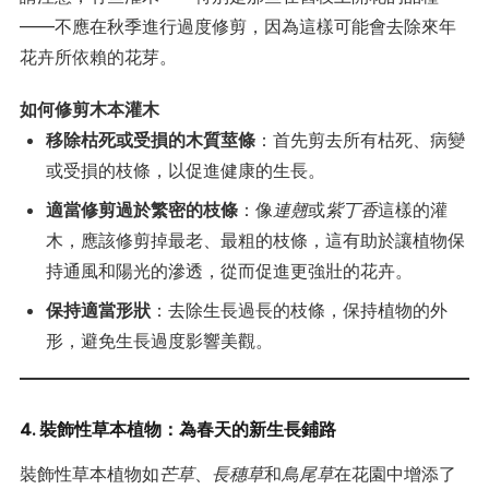
——不應在秋季進行過度修剪，因為這樣可能會去除來年
花卉所依賴的花芽。
如何修剪木本灌木
移除枯死或受損的木質莖條
：首先剪去所有枯死、病變
或受損的枝條，以促進健康的生長。
適當修剪過於繁密的枝條
：像
連翹
或
紫丁香
這樣的灌
木，應該修剪掉最老、最粗的枝條，這有助於讓植物保
持通風和陽光的滲透，從而促進更強壯的花卉。
保持適當形狀
：去除生長過長的枝條，保持植物的外
形，避免生長過度影響美觀。
4. 裝飾性草本植物：為春天的新生長鋪路
裝飾性草本植物如
芒草
、
長穗草
和
鳥尾草
在花園中增添了