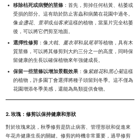
移除枯死或病變的莖條
：首先，剪掉任何枯黃、枯萎或
受損的部分。這有助於防止害蟲和病菌在花園中過冬。
像
金盞花
、
萱草
或
仙客來
這樣的植物，當葉片完全枯萎
後，可以將它們剪至地面。
選擇性修剪
：像
大戟
、
薰衣草
和
鼠尾草
等植物，具有木
質莖條，可以將其修剪到大約三分之一的高度，同時保
留健康的生長以確保植物來年強健成長。
保留一些莖條以增加景觀效果
：像
紫錐花
和
黑心菊
這樣
的植物，許多園丁會選擇將種子頭留到冬季。這不僅為
花園增添冬季美感，還能為鳥類提供食物。
2. 玫瑰：修剪以保持健康和形狀
對於玫瑰來說，秋季修剪是防止病害、管理形狀和促進來
年花卉健康生長的關鍵。修剪的時機非常重要，過早修剪