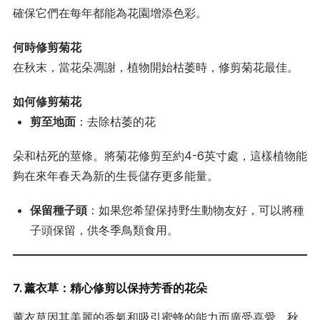
確保它們在每年都能為花園增添色彩。
何時修剪菊花
在秋末，當花朵凋謝，植物開始枯萎時，修剪菊花最佳。
如何修剪菊花
剪至地面
：去除枯萎的花
朵和枯死的莖條。將菊花修剪至約4-6英寸處，這樣植物能
夠在來年春天為新的生長儲存更多能量。
保留種子頭
：如果您希望保持野生動物友好，可以將種
子頭保留，供冬季鳥類食用。
7. 薰衣草：精心修剪以保持芳香的花朵
薰衣草因其美麗的香氣和吸引蜜蜂的能力而廣受喜愛。秋