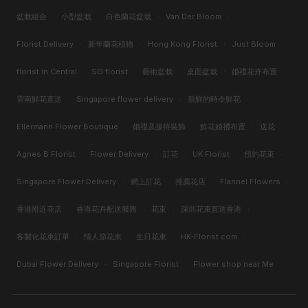
盆栽組合
·
小型盆栽
·
白色蘭花盆栽
·
Van Der Bloom
·
Florist Delivery
·
新年蘭花植物
·
Hong Kong Florist
·
Just Bloom
·
florist in Central
·
SG florist
·
藝術盆栽
·
桌面盆栽
·
婚禮花卉布置
·
雲南鮮花直送
·
Singapore flower delivery
·
新鮮的時令鮮花
·
Ellermann Flower Boutique
·
婚禮及接待裝飾
·
鮮花婚禮布置
·
送花
·
Agnes B Florist
·
Flower Delivery
·
訂花
·
UK Florist
·
預約花束
·
Singapore Flower Delivery
·
網上訂花
·
推薦花店
·
Flannel Flowers
·
香港附近花店
·
香港花卉配送服務
·
花束
·
深圳花束直送香港
·
客製化花束訂單
·
情人節花束
·
生日花束
·
HK-Florist.com
·
Dubai Flower Delivery
·
Singapore Florist
·
Flower shop near Me