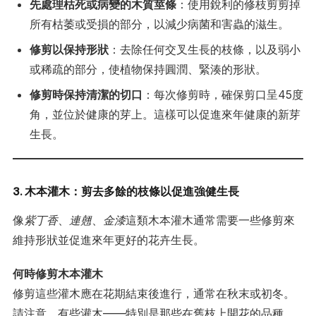
先處理枯死或病變的木質莖條
：使用銳利的修枝剪剪掉
所有枯萎或受損的部分，以減少病菌和害蟲的滋生。
修剪以保持形狀
：去除任何交叉生長的枝條，以及弱小
或稀疏的部分，使植物保持圓潤、緊湊的形狀。
修剪時保持清潔的切口
：每次修剪時，確保剪口呈45度
角，並位於健康的芽上。這樣可以促進來年健康的新芽
生長。
3. 木本灌木：剪去多餘的枝條以促進強健生長
像
紫丁香
、
連翹
、
金漆
這類木本灌木通常需要一些修剪來
維持形狀並促進來年更好的花卉生長。
何時修剪木本灌木
修剪這些灌木應在花期結束後進行，通常在秋末或初冬。
請注意，有些灌木——特別是那些在舊枝上開花的品種