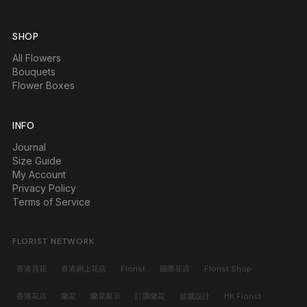
SHOP
All Flowers
Bouquets
Flower Boxes
INFO
Journal
Size Guide
My Account
Privacy Policy
Terms of Service
FLORIST NETWORK
香港買花
·
香港網上花店
·
Florist
·
國際花店
·
Florist Shop
·
香港花店
·
蘭花
·
蘭花展示
·
訂購蘭花
·
盆栽設計
·
HK Florist
·