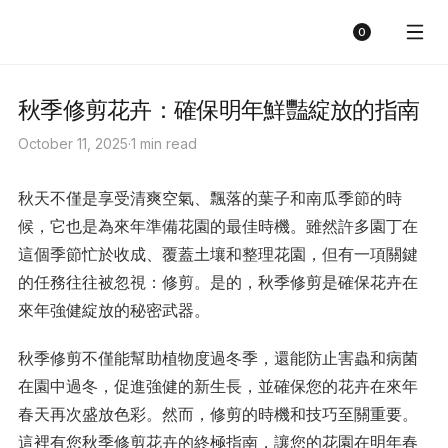
Sunny Florist
Cart
0
秋季修剪花卉：確保明年鮮豔綻放的指南
October 11, 2025
·
1 min read
秋天不僅是享受清爽空氣、飄落的葉子和南瓜季節的時
候，它也是為來年準備花園的最佳時機。雖然許多園丁在
這個季節忙於收成、覆蓋土壤和整理花園，但有一項關鍵
的任務往往被忽視：修剪。是的，秋季修剪是確保花卉在
來年強健綻放的秘密武器。
秋季修剪不僅能幫助植物度過冬季，還能防止害蟲和病菌
在園中過冬，促進強健的新生長，並確保您的花卉在來年
春天再次盛放色彩。然而，修剪的時機和技巧至關重要。
這裡有您秋季修剪花卉的終極指南，讓您的花園在明年春