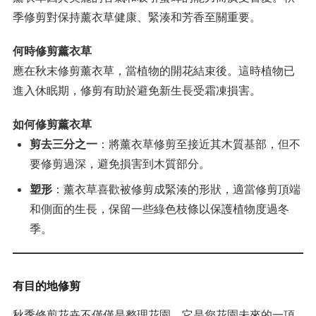
季修剪對保持薰衣草健康、緊湊和芳香至關重要。
何時修剪薰衣草
應在秋末修剪薰衣草，當植物的開花結束後。這時植物已
進入休眠期，修剪有助於避免新生長受霜凍損害。
如何修剪薰衣草
剪去三分之一
：將薰衣草修剪至接近其木質基部，但不
要修剪過深，避免損害到木質部分。
塑形
：薰衣草喜歡被修剪成緊湊的形狀，適當修剪頂端
和側面的生長，保留一些綠色枝條以保護植物度過冬
季。
有目的地修剪
秋季修剪花卉不僅僅是整理花園，它是您花園未來的一項