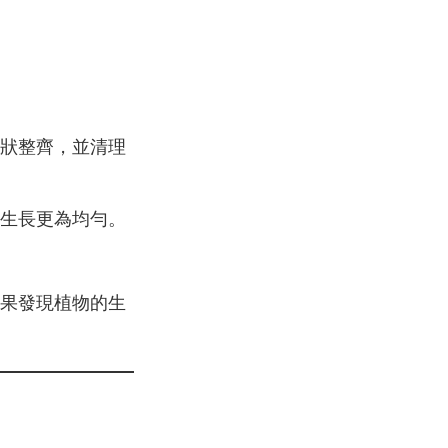
狀整齊，並清理
生長更為均勻。
果發現植物的生