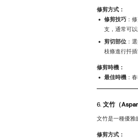
修剪方式：
修剪技巧
：修
支，通常可以
剪切部位
：選
枝條進行扦插
修剪時機：
最佳時機
：春
6.
文竹（Aspar
文竹是一種優雅
修剪方式：