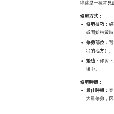
綠蘿是一種常見
修剪方式：
修剪技巧
：綠
或開始枯黃時
修剪部位
：選
出的地方）。
繁殖
：修剪下
壤中。
修剪時機：
最佳時機
：春
大量修剪，因