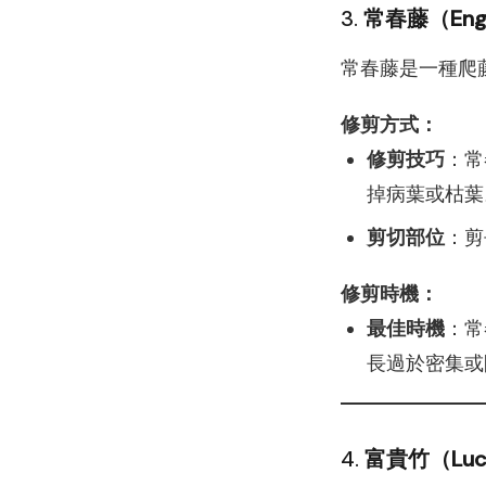
3.
常春藤（Engl
常春藤是一種爬
修剪方式：
修剪技巧
：常
掉病葉或枯葉
剪切部位
：剪
修剪時機：
最佳時機
：常
長過於密集或
4.
富貴竹（Luc