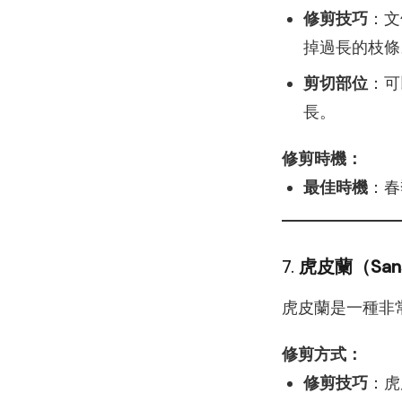
修剪技巧
：文
掉過長的枝條
剪切部位
：可
長。
修剪時機：
最佳時機
：春
7.
虎皮蘭（Sans
虎皮蘭是一種非
修剪方式：
修剪技巧
：虎