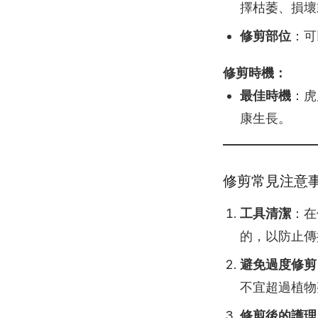
擇枯萎、損壞
修剪部位
：可
修剪時機：
最佳時機
：虎
康生長。
修剪常見注意
工具清潔
：在
的，以防止傳
避免過度修剪
不宜超過植物
修剪後的護理