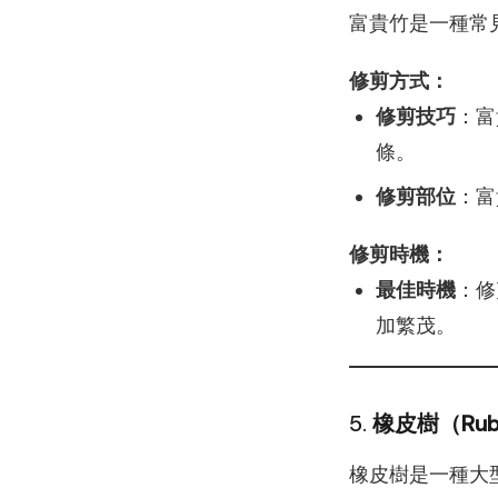
富貴竹是一種常
修剪方式：
修剪技巧
：富
條。
修剪部位
：富
修剪時機：
最佳時機
：修
加繁茂。
5.
橡皮樹（Rubb
橡皮樹是一種大