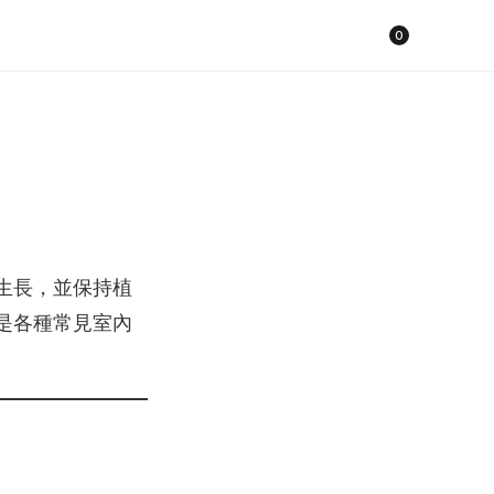
Cart
0
生長，並保持植
是各種常見室內