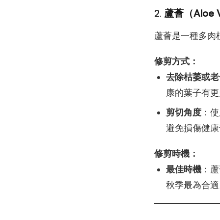
2.
蘆薈（Aloe 
蘆薈是一種多肉
修剪方式：
去除枯萎或老
康的葉子有更
剪切角度
：使
避免損傷健康
修剪時機：
最佳時機
：蘆
秋季最為合適