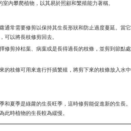
的室內攀爬植物，以其易於照顧和繁殖能力著稱。
蘿通常需要修剪以保持其生長形狀和防止過度蔓延。當它
，可以將長枝修剪回去。
擇修剪掉枯葉、病葉或是長得過長的枝條，並剪到節點處
來的枝條可用來進行扦插繁殖，將剪下來的枝條放入水中
季和夏季是綠蘿的生長旺季，這時修剪能促進新的生長。
為此時植物的生長較為緩慢。