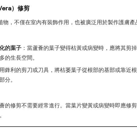
Vera）修剪
植物，不僅在室內有裝飾作用，也被廣泛用於製作護膚產
化的葉子
：當蘆薈的葉子變得枯黃或病變時，應將其剪掉
多的生長空間。
用鋒利的剪刀或刀具，將枯萎葉子從根部的基部或靠近根
部分。
薈的修剪不需要經常進行。當葉片變黃或病變時即應修剪
。